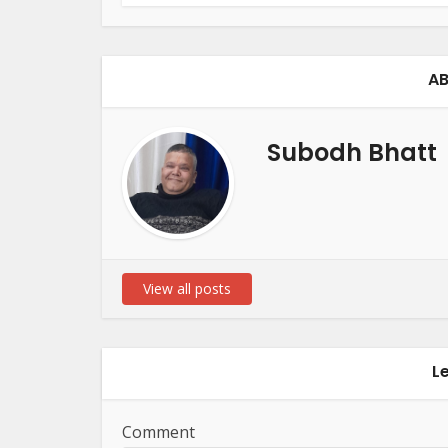
AB
Subodh Bhatt
View all posts
L
Comment