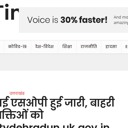
कोविड-19
देश-विदेश
शिक्षा
राजनीति
हादसा
E
उत्तराखंड
 नई एसओपी हुई जारी, बाहरी
यक्तिओं को
itydehradun.uk.gov.in