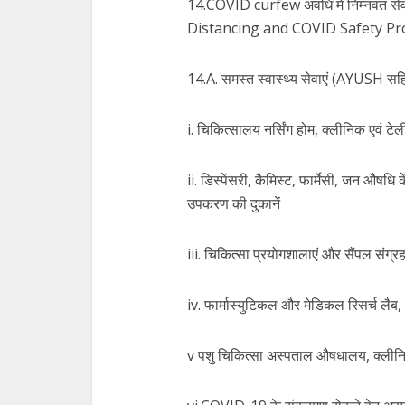
14.COVID curfew अवधि में निम्नवत सेवाओं स
Distancing and COVID Safety Protoco
14.A. समस्त स्वास्थ्य सेवाएं (AYUSH स
i. चिकित्सालय नर्सिंग होम, क्लीनिक एवं टेल
ii. डिस्पेंसरी, कैमिस्ट, फार्मेसी, जन औष
उपकरण की दुकानें
iii. चिकित्सा प्रयोगशालाएं और सैंपल संग
iv. फार्मास्युटिकल और मेडिकल रिसर्च लै
v पशु चिकित्सा अस्पताल औषधालय, क्लीनिक