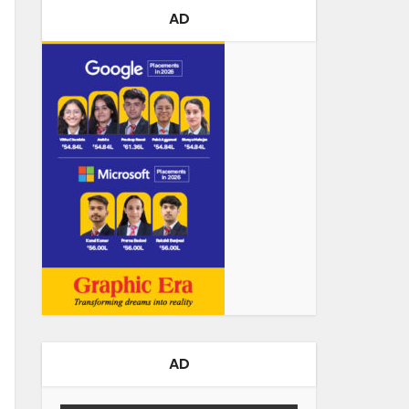
AD
AD