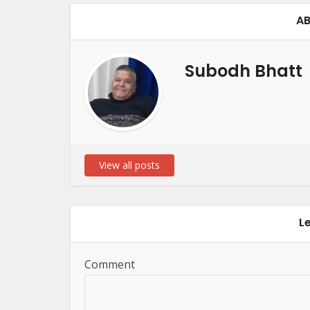
AB
Subodh Bhatt
View all posts
L
Comment