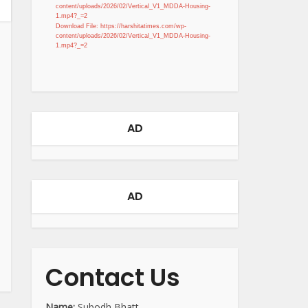
content/uploads/2026/02/Vertical_V1_MDDA-Housing-
1.mp4?_=2
Download File: https://harshitatimes.com/wp-
content/uploads/2026/02/Vertical_V1_MDDA-Housing-
1.mp4?_=2
AD
AD
Contact Us
Name:
Subodh Bhatt