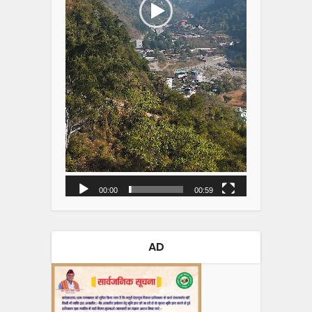
00:00
00:59
AD