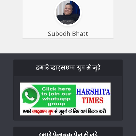
Subodh Bhatt
हमारे व्हाट्सएप्प ग्रुप से जुड़े
हमारे फेसबुक पेज से जुड़े