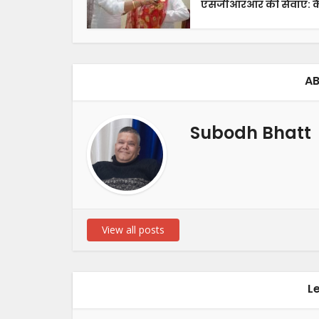
एसजीआरआर की सेवाएं: कै
AB
Subodh Bhatt
View all posts
L