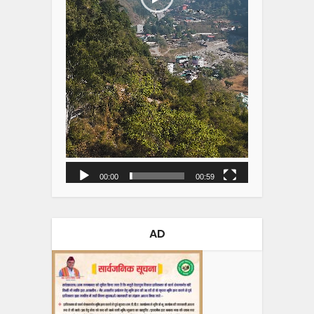
00:00
00:59
AD