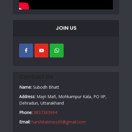
JOIN US
Contact Us
Name:
Subodh Bhatt
Address:
Majri Mafi, Mohkampur Kala, PO IIP,
Dehradun, Uttarakhand
Phone:
9837383994
Email:
harshitatimes09@gmail.com