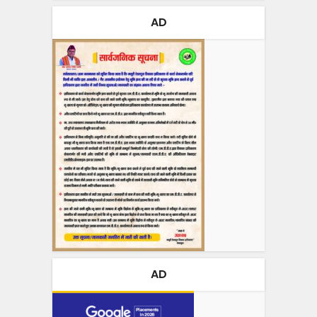
AD
AD