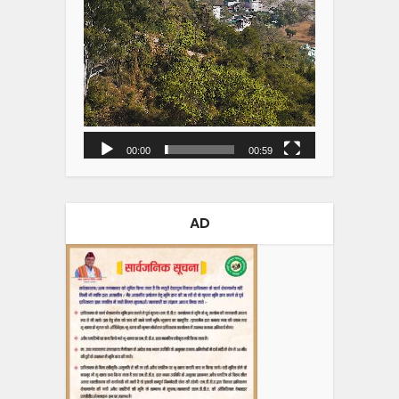
00:00
00:59
AD