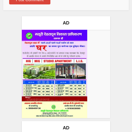
AD
AD