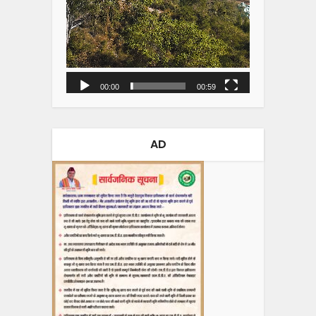
00:00
00:59
AD