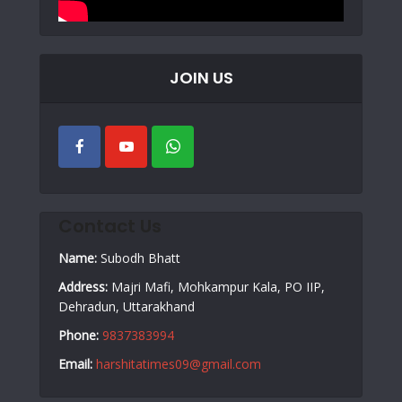
JOIN US
Contact Us
Name:
Subodh Bhatt
Address:
Majri Mafi, Mohkampur Kala, PO IIP,
Dehradun, Uttarakhand
Phone:
9837383994
Email:
harshitatimes09@gmail.com