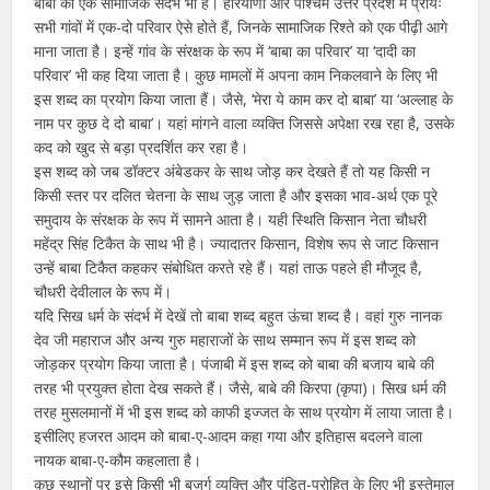
बाबा का एक सामाजिक संदर्भ भी है। हरियाणा और पश्चिम उत्तर प्रदेश में प्रायः
सभी गांवों में एक-दो परिवार ऐसे होते हैं, जिनके सामाजिक रिश्ते को एक पीढ़ी आगे
माना जाता है। इन्हें गांव के संरक्षक के रूप में ‘बाबा का परिवार’ या ‘दादी का
परिवार’ भी कह दिया जाता है। कुछ मामलों में अपना काम निकलवाने के लिए भी
इस शब्द का प्रयोग किया जाता हैं। जैसे, ‘मेरा ये काम कर दो बाबा’ या ‘अल्लाह के
नाम पर कुछ दे दो बाबा’। यहां मांगने वाला व्यक्ति जिससे अपेक्षा रख रहा है, उसके
कद को खुद से बड़ा प्रदर्शित कर रहा है।
इस शब्द को जब डॉक्टर अंबेडकर के साथ जोड़ कर देखते हैं तो यह किसी न
किसी स्तर पर दलित चेतना के साथ जुड़ जाता है और इसका भाव-अर्थ एक पूरे
समुदाय के संरक्षक के रूप में सामने आता है। यही स्थिति किसान नेता चौधरी
महेंद्र सिंह टिकैत के साथ भी है। ज्यादातर किसान, विशेष रूप से जाट किसान
उन्हें बाबा टिकैत कहकर संबोधित करते रहे हैं। यहां ताऊ पहले ही मौजूद है,
चौधरी देवीलाल के रूप में।
यदि सिख धर्म के संदर्भ में देखें तो बाबा शब्द बहुत ऊंचा शब्द है। वहां गुरु नानक
देव जी महाराज और अन्य गुरु महाराजों के साथ सम्मान रूप में इस शब्द को
जोड़कर प्रयोग किया जाता है। पंजाबी में इस शब्द को बाबा की बजाय बाबे की
तरह भी प्रयुक्त होता देख सकते हैं। जैसे, बाबे की किरपा (कृपा)। सिख धर्म की
तरह मुसलमानों में भी इस शब्द को काफी इज्जत के साथ प्रयोग में लाया जाता है।
इसीलिए हजरत आदम को बाबा-ए-आदम कहा गया और इतिहास बदलने वाला
नायक बाबा-ए-कौम कहलाता है।
कुछ स्थानों पर इसे किसी भी बुजुर्ग व्यक्ति और पंडित-पुरोहित के लिए भी इस्तेमाल