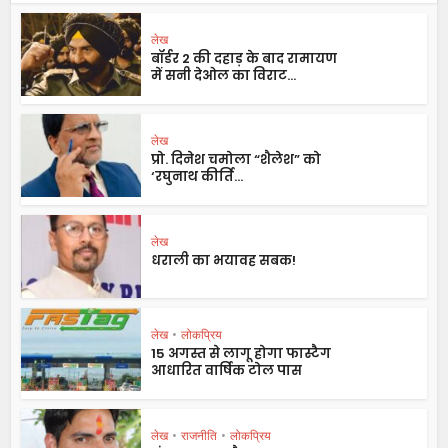
लेख
बॉर्डर 2 की दहाड़ के बाद रामायण
में सनी देओल का विराट...
लेख
प्रो. दिनेश चमोला “शैलेश” को
‘रघुनाथ कीर्ति...
लेख
धराली का भयावह सबक!
लेख
•
लोकप्रिय
15 अगस्त से लागू होगा फास्टैग
आधारित वार्षिक टोल पास
लेख
•
राजनीति
•
लोकप्रिय