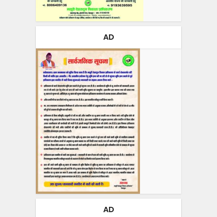
AD
AD