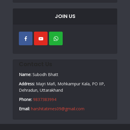
JOIN US
Contact Us
Name:
Subodh Bhatt
Address:
Majri Mafi, Mohkampur Kala, PO IIP,
Dehradun, Uttarakhand
Phone:
9837383994
Email:
harshitatimes09@gmail.com