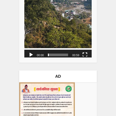
00:00
00:59
AD