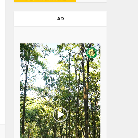
AD
Video
Player