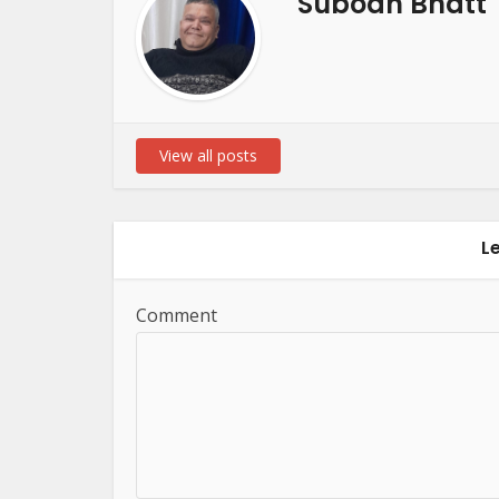
Subodh Bhatt
View all posts
L
Comment