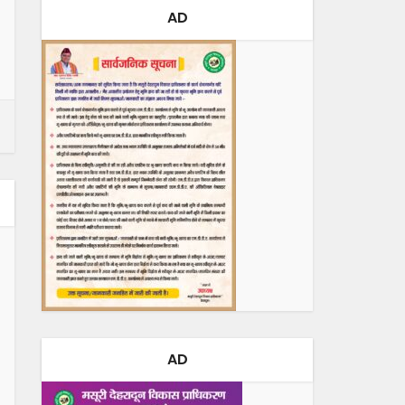
AD
AD