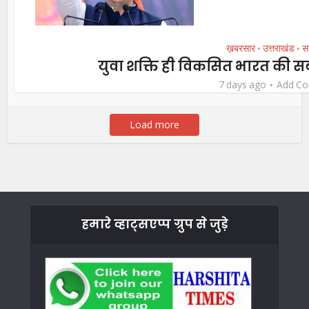
ख़बरसार
उत्तराखंड
स
•
•
युवा शक्ति ही विकसित भारत की स
7 days ago
Add C
Load more
हमारे व्हाट्सएप्प ग्रुप से जुड़े