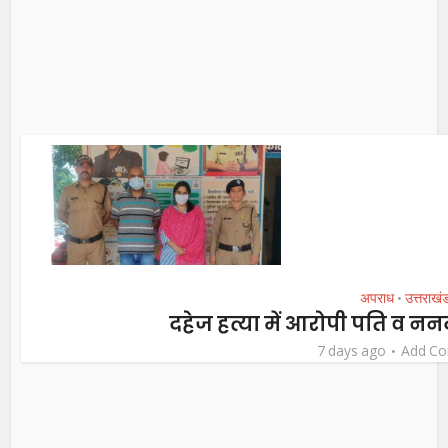
अपराध
उत्तराखं
•
दहेज हत्या में आरोपी पति व ननद
7 days ago
Add C