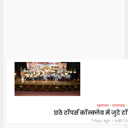
ख़बरसार
उत्तराखंड
•
•
छठे टॉपर्स कॉन्क्लेव में जुटे टॉ
7 days ago
Add C