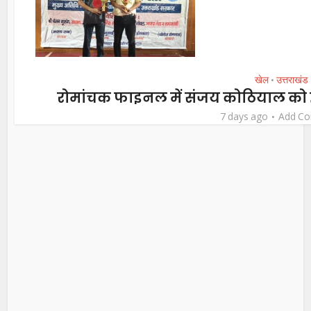
खेल
उत्तराखंड
•
रोमांचक फाइनल में संजय कोठियाल को
7 days ago
Add C