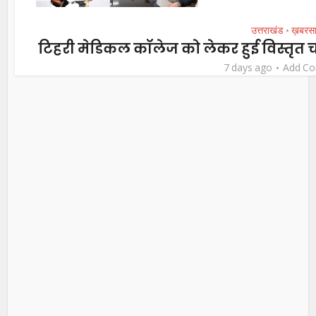
उत्तराखंड
ख़बरस
•
टिहरी मेडिकल कॉलेज को लेकर हुई विस्तृत च
7 days ago
Add C