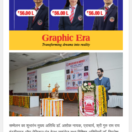
सम्मेलन का शुभारंभ मुख्य अतिथि डाॅ. अशोक नायक, प्राचार्य, श्री गुरु राम राय
इंस्टीट्यूट ऑफ मेडिकल एंड हेल्थ साइंसेज तथा विशिष्ट अतिथियों डाॅ. बिमलेश