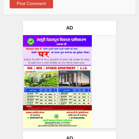
AD
AD