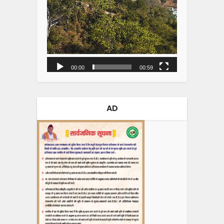
00:00
00:59
AD