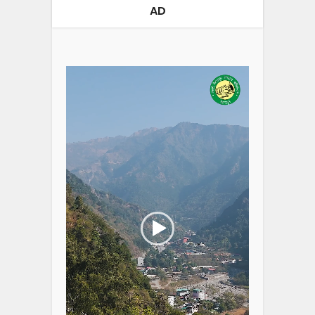
AD
Video
Player