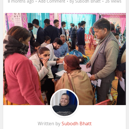
8 months ago
Add Comment
by
Subodh Bhatt
26 Views
Written by
Subodh Bhatt