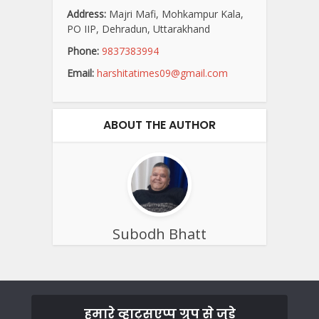
Address:
Majri Mafi, Mohkampur Kala,
PO IIP, Dehradun, Uttarakhand
Phone:
9837383994
Email:
harshitatimes09@gmail.com
ABOUT THE AUTHOR
Subodh Bhatt
हमारे व्हाट्सएप्प ग्रुप से जुड़े