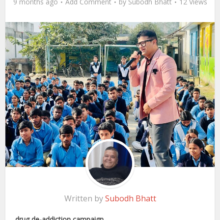
9 months ago
Add Comment
by
Subodh Bhatt
12 Views
Written by
Subodh Bhatt
drug de-addiction campaign