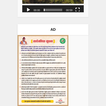
00:00
00:59
AD