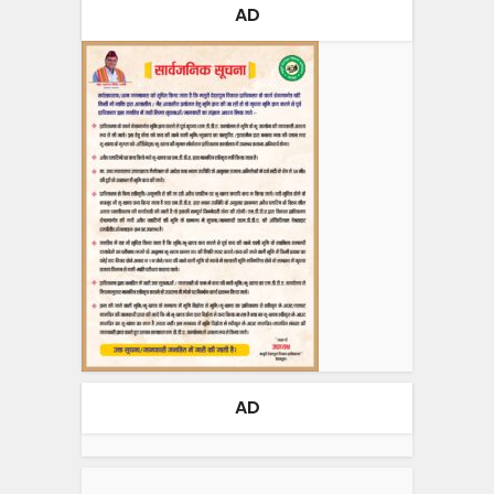
AD
AD