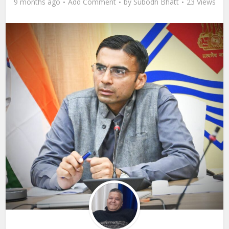
9 months ago
Add Comment
by
Subodh Bhatt
23 Views