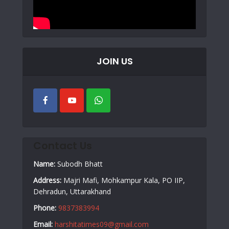
JOIN US
Contact Us
Name:
Subodh Bhatt
Address:
Majri Mafi, Mohkampur Kala, PO IIP,
Dehradun, Uttarakhand
Phone:
9837383994
Email:
harshitatimes09@gmail.com