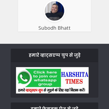
Subodh Bhatt
हमारे व्हाट्सएप्प ग्रुप से जुड़े
हमारे फेसबुक पेज से जुड़े