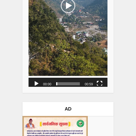
00:00
00:59
AD