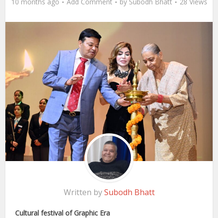
10 months ago
Add Comment
by
Subodh Bhatt
28 Views
Written by
Subodh Bhatt
Cultural festival of Graphic Era