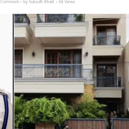
 Comment
by
Subodh Bhatt
68 Views