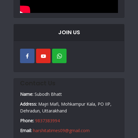
JOIN US
Contact Us
Name:
Subodh Bhatt
Address:
Majri Mafi, Mohkampur Kala, PO IIP,
Dehradun, Uttarakhand
Phone:
9837383994
Email:
harshitatimes09@gmail.com