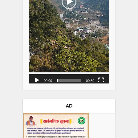
00:00
00:59
AD