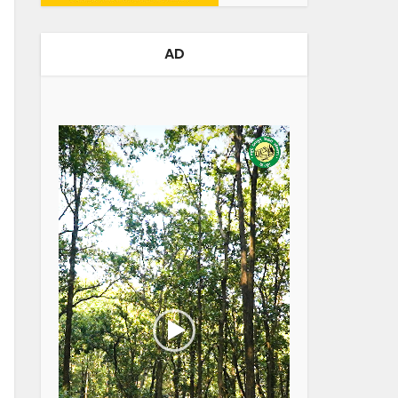
AD
Video
Player