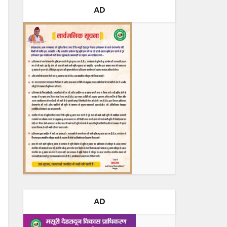
AD
AD