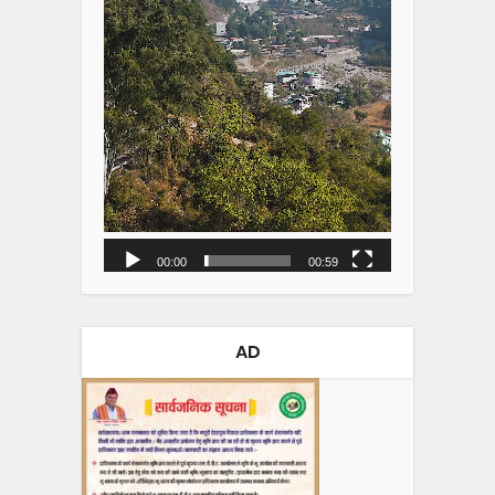
00:00
00:59
AD