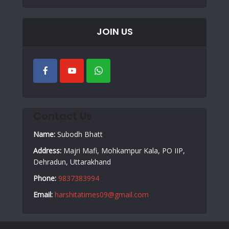
JOIN US
Contact Us
Name:
Subodh Bhatt
Address:
Majri Mafi, Mohkampur Kala, PO IIP,
Dehradun, Uttarakhand
Phone:
9837383994
Email:
harshitatimes09@gmail.com