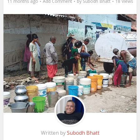
11 months ago
Add Comment
by
Subodh Bhatt
18 Views
Written by
Subodh Bhatt