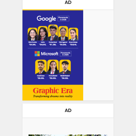
AD
AD
Video
Player