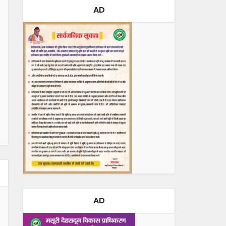
AD
AD