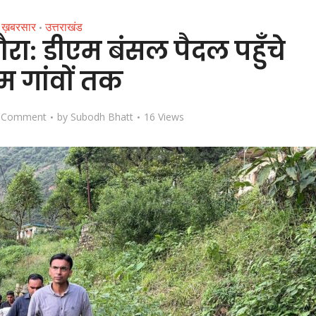
ख़बरसार
उत्तराखंड
•
ा दौरा: डीएम बंसल पैदल पहुँचे
्गम गांवों तक
 Comment
by
Subodh Bhatt
16 Views