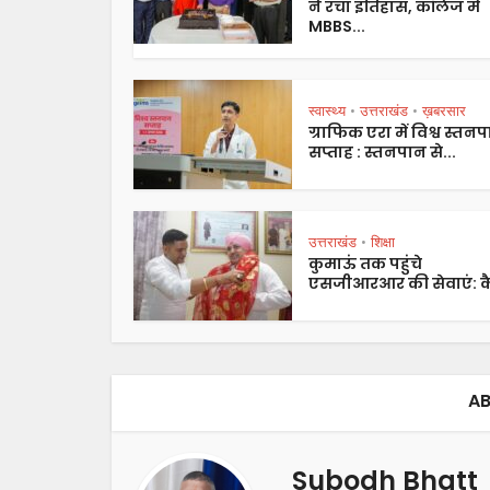
ने रचा इतिहास, कॉलेज में
MBBS...
स्वास्थ्य
उत्तराखंड
ख़बरसार
•
•
ग्राफिक एरा में विश्व स्तन
सप्ताह : स्तनपान से...
उत्तराखंड
शिक्षा
•
कुमाऊं तक पहुंचे
एसजीआरआर की सेवाएं: कै
AB
Subodh Bhatt