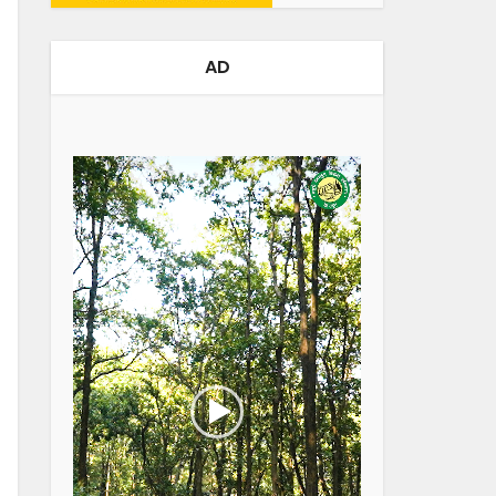
AD
Video
Player