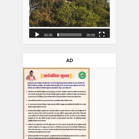
00:00
00:59
AD