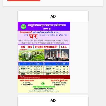
AD
AD