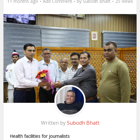
11 months ago
Add Comment
by
Subodh Bhatt
25 Views
Written by
Subodh Bhatt
Health facilities for journalists