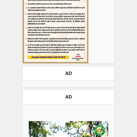
AD
AD
Video
Player