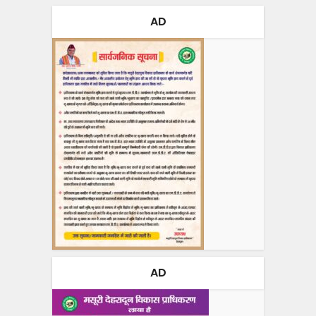
AD
AD