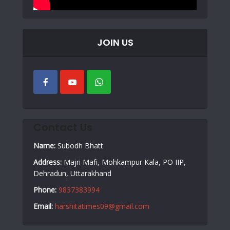
JOIN US
Contact Us
Name:
Subodh Bhatt
Address:
Majri Mafi, Mohkampur Kala, PO IIP,
Dehradun, Uttarakhand
Phone:
9837383994
Email:
harshitatimes09@gmail.com