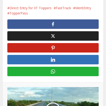
Direct Entry for IIT Toppers
FastTrack
MeritEntry
TopperPass