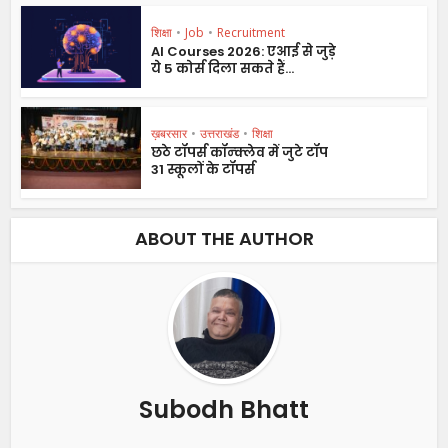
शिक्षा
•
Job
•
Recruitment
AI Courses 2026: एआई से जुड़े
ये 5 कोर्स दिला सकते हैं...
ख़बरसार
•
उत्तराखंड
•
शिक्षा
छठे टॉपर्स कॉन्क्लेव में जुटे टॉप
31 स्कूलों के टॉपर्स
ABOUT THE AUTHOR
Subodh Bhatt