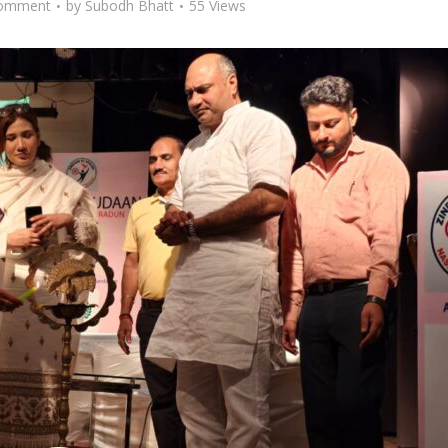
omment
by
Subodh Bhatt
55 Views