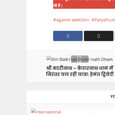
रहे है।
against addiction
ParyaFoun
श्री बदरीनाथ – केदारनाथ धाम में
निरंतर चल रही यात्रा: हेमंत द्विवेदी
Y