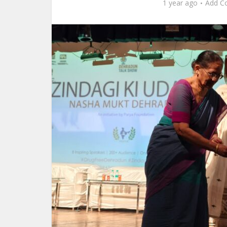
1 year ago
Add C