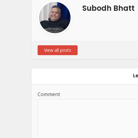
Subodh Bhatt
View all posts
L
Comment