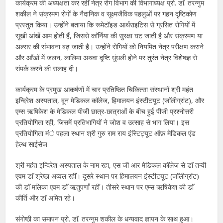
कार्यक्रम की अध्यक्षता कर रहीं नेत्र रोग विभाग की विभागाध्यक्ष प्रो. डाॅ. तरन्नुम
शकील ने संक्रमण रोगों के नैदानिक व सूक्ष्मजैविक पहलुओं पर गहन दृष्टिकोण
प्रस्तुत किया। उन्होंने बताया कि रूमेटॉइड आर्थराइटिस से ग्रसित रोगियों में
सूखी आंखें आम होती हैं, जिससे काॅर्निया की सुरक्षा घट जाती है और संक्रमण या
अल्सर की संभावना बढ़ जाती है। उन्होंने रोगियों को नियमित नेत्र परीक्षण कराने
और आँखों में जलन, लालिमा अथवा दृष्टि धुंधली होने पर तुरंत नेत्र विशेषज्ञ से
संपर्क करने की सलाह दी।
कार्यक्रम के प्रमुख आकर्षणों में चार प्रतिष्ठित चिकित्सा संस्थानों श्री महंत
इन्दिरेश अस्पताल, दून मेडिकल काॅलेज, हिमालयन इंस्टीटयूट (जाॅलीग्रांट), और
एम्स ऋषिकेश के मेडिकल पीजी छात्र-छात्राओं के बीच हुई पीजी प्रश्नोत्तरी
प्रतियोगिता रही, जिसमें प्रतिभागियों ने जोश व उत्साह से भाग लिया। इस
प्रतियोगिता मंे पहला स्थान श्री गुरु राम राय इंस्टिट्यूट ऑफ़ मेडिकल एंड
हेल्थ साईंसेज
श्री महंत इन्दिरेश अस्पताल के नाम रहा, एस जी आर मेडिकल कॉलेज से डाॅ तन्वी
एवम डाॅ श्रेष्ठा अव्वल रहीं। दूसरे स्थान पर हिमालयन इंस्टीटयूट (जाॅलीग्रांट)
की डाॅ मलिका एवम डाॅ ऋतुपर्णां रहीं। तीसरे स्थान पर एम्स ऋषिकेश की डाॅ
कीर्ति और डाॅ अमित रहे।
संगोष्ठी का समापन प्रो. डाॅ. तरन्नुम शकील के धन्यवाद ज्ञापन के साथ हुआ।