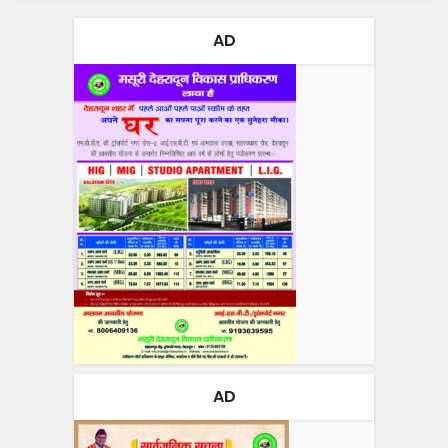
AD
AD