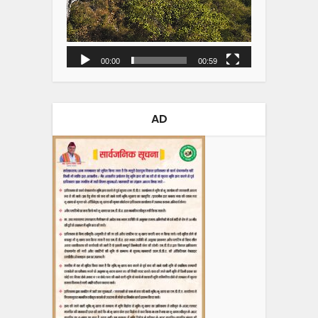
00:00
00:59
AD