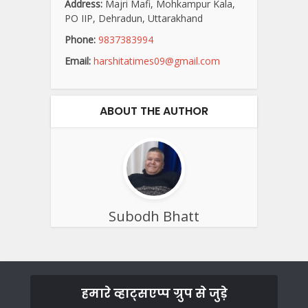
Address:
Majri Mafi, Mohkampur Kala,
PO IIP, Dehradun, Uttarakhand
Phone:
9837383994
Email:
harshitatimes09@gmail.com
ABOUT THE AUTHOR
Subodh Bhatt
हमारे व्हाट्सएप्प ग्रुप से जुड़े