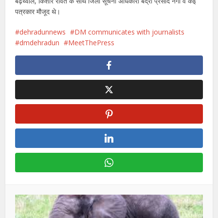
बढ़थ्वाल, किशोर रावत के साथ जिला सूचना अधिकारी बद्री प्रसाद नेगी व कई
पत्रकार मौजूद थे।
dehradunnews
DM communicates with journalists
dmdehradun
MeetThePress