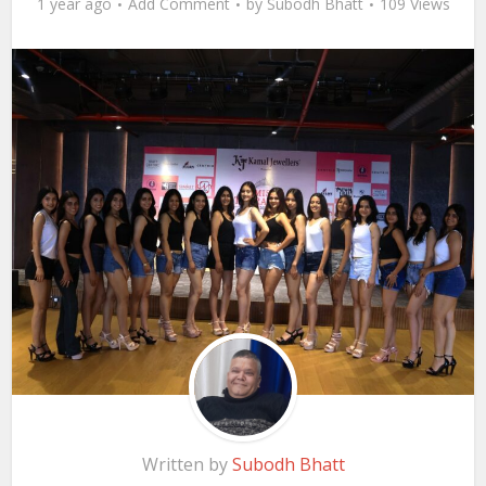
1 year ago
Add Comment
by
Subodh Bhatt
109 Views
Written by
Subodh Bhatt