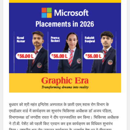
बुधवार को श्री महंत इन्दिरेश अस्पताल के छाती एवम् श्वास रोग विभाग के
एमडीआर वार्ड में कार्यक्रम का शुभारंभ चिकित्सा अधीक्षक डाॅ अजय पंडिता,
विभागाध्यक्ष डाॅ जगदीश रावत ने दीप प्रज्जवलित कर किया। चिकित्सा अधीक्षक
ने टी.बी. पेशेंट को पहली किट प्रदान कर इस कार्यक्रम का विधिवत शुभारंभ
किया। राष्ट्रीय क्षय रोग उन्मूलन कार्यक्रम के अन्तर्गत देश भर मे बीपालएम