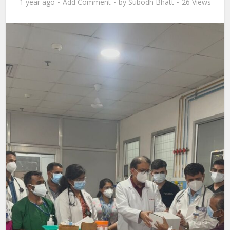
1 year ago
Add Comment
by
Subodh Bhatt
26 Views