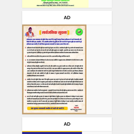
AD
AD