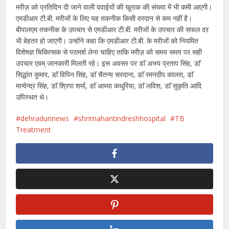
मरीज़ को प्रतिदिन दी जाने वाली दवाईयों की खुराक की संख्या में भी कमी आएगी।
एमडीआर टी.बी. मरीजों के लिए यह तकनीक किसी वरदान से कम नहीं है।
बीपालएम तकनीक के उपचार से एमडीआर टी.बी. मरीजों के उपचार की सफल दर
भी बेहतर हो जाएगी। उन्होंने कहा कि एमडीआर टी.बी. के मरीजों को नियमित
विशेषज्ञ चिकित्सक से परामर्श लेना चाहिए ताकि मरीज़ को समय समय पर सही
उपचार एवम् जानकारी मिलती रहे। इस अवसर पर डाॅ अभय प्रताप सिंह, डाॅ
सिद्धांत कुमार, डाॅ विपिन सिंह, डाॅ चैतन्य सरदाना, डाॅ रमनदीप कालरा, डाॅ
मान्वेन्द्र सिंह, डाॅ श्रिपा शर्मा, डाॅ आध्या कथूरिया, डाॅ लविश, डाॅ सुकृति आदि
उपिस्थत थे।
dehradunnews
shrimahantindreshhospital
TB
Treatment