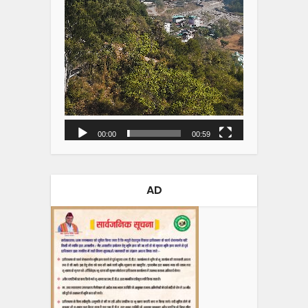
00:00
00:59
AD