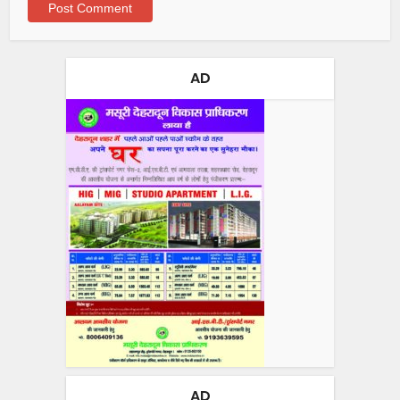
AD
AD