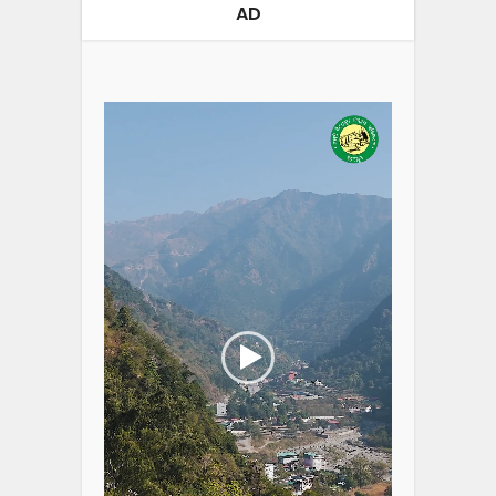
AD
Video
Player