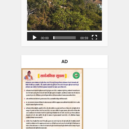
00:00
00:59
AD