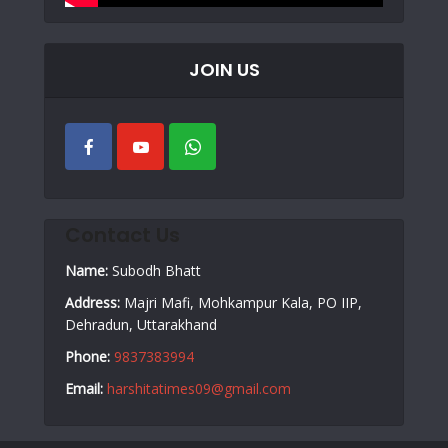
JOIN US
Contact Us
Name:
Subodh Bhatt
Address:
Majri Mafi, Mohkampur Kala, PO IIP,
Dehradun, Uttarakhand
Phone:
9837383994
Email:
harshitatimes09@gmail.com