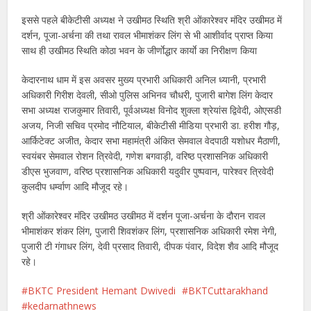
इससे पहले बीकेटीसी अध्यक्ष ने उखीमठ स्थिति श्री ओंकारेश्वर मंदिर उखीमठ में
दर्शन, पूजा-अर्चना की तथा रावल भीमाशंकर लिंग से भी आशीर्वाद प्राप्त किया
साथ ही उखीमठ स्थिति कोठा भवन के जीर्णाेद्धार कार्याे का निरीक्षण किया
केदारनाथ धाम में इस अवसर मुख्य प्रभारी अधिकारी अनिल ध्यानी, प्रभारी
अधिकारी गिरीश देवली, सीओ पुलिस अभिनव चौधरी, पुजारी बागेश लिंग केदार
सभा अध्यक्ष राजकुमार तिवारी, पूर्व‌अध्यक्ष विनोद शुक्ला श्रेयांस द्विवेदी, ओएसडी
अजय, निजी सचिव प्रमोद नौटियाल, बीकेटीसी मीडिया प्रभारी डा. हरीश गौड़,
आर्किटेक्ट अजीत, केदार सभा महामंत्री अंकित सेमवाल वेदपाठी यशोधर मैठाणी,
स्वयंबर सेमवाल रोशन‌‌ त्रिवेदी, गणेश बगवाड़ी, वरिष्ठ प्रशासनिक अधिकारी
डीएस भुजवाण, वरिष्ठ प्रशासनिक अधिकारी यदुवीर पुष्पवान, पारेश्वर त्रिवेदी
कुलदीप धर्म्वाण आदि मौजूद रहे।
श्री ओंकारेश्वर मंदिर उखीमठ उखीमठ में दर्शन पूजा-अर्चना के दौरान रावल
भीमाशंकर शंकर लिंग, पुजारी शिवशंकर लिंग, प्रशासनिक अधिकारी रमेश‌ नेगी,
पुजारी टी गंगाधर लिंग, देवी प्रसाद तिवारी, दीपक पंवार, विदेश शैव आदि मौजूद
रहे।
BKTC President Hemant Dwivedi
BKTCuttarakhand
kedarnathnews