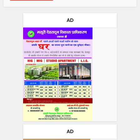
AD
AD