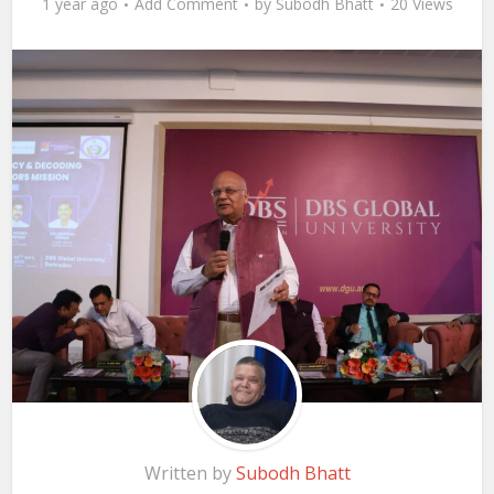
1 year ago
Add Comment
by
Subodh Bhatt
20 Views
Written by
Subodh Bhatt