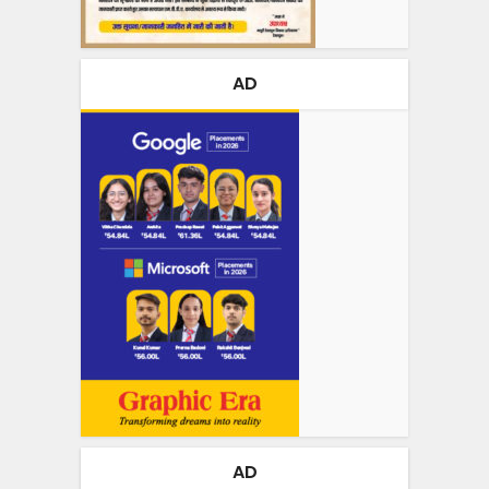
AD
AD