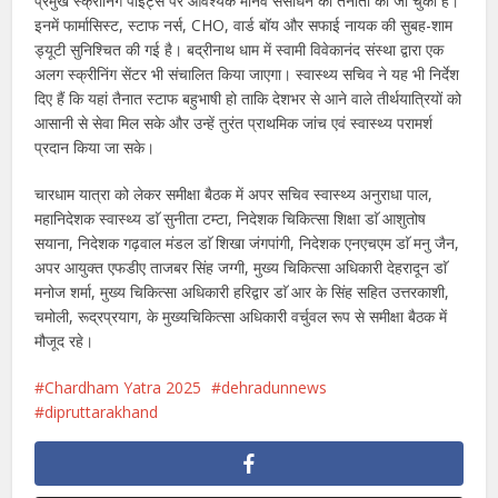
प्रमुख स्क्रीनिंग पॉइंट्स पर आवश्यक मानव संसाधन की तैनाती की जा चुकी है।
इनमें फार्मासिस्ट, स्टाफ नर्स, CHO, वार्ड बॉय और सफाई नायक की सुबह-शाम
ड्यूटी सुनिश्चित की गई है। बद्रीनाथ धाम में स्वामी विवेकानंद संस्था द्वारा एक
अलग स्क्रीनिंग सेंटर भी संचालित किया जाएगा। स्वास्थ्य सचिव ने यह भी निर्देश
दिए हैं कि यहां तैनात स्टाफ बहुभाषी हो ताकि देशभर से आने वाले तीर्थयात्रियों को
आसानी से सेवा मिल सके और उन्हें तुरंत प्राथमिक जांच एवं स्वास्थ्य परामर्श
प्रदान किया जा सके।
चारधाम यात्रा को लेकर समीक्षा बैठक में अपर सचिव स्वास्थ्य अनुराधा पाल,
महानिदेशक स्वास्थ्य डाॅ सुनीता टम्टा, निदेशक चिकित्सा शिक्षा डाॅ आशुतोष
सयाना, निदेशक गढ़वाल मंडल डाॅ शिखा जंगपांगी, निदेशक एनएचएम डाॅ मनु जैन,
अपर आयुक्त एफडीए ताजबर सिंह जग्गी, मुख्य चिकित्सा अधिकारी देहरादून डाॅ
मनोज शर्मा, मुख्य चिकित्सा अधिकारी हरिद्वार डाॅ आर के सिंह सहित उत्तरकाशी,
चमोली, रूद्रप्रयाग, के मुख्यचिकित्सा अधिकारी वर्चुवल रूप से समीक्षा बैठक में
मौजूद रहे।
Chardham Yatra 2025
dehradunnews
dipruttarakhand