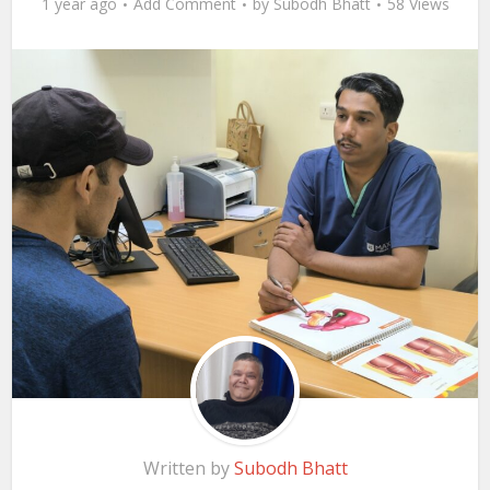
1 year ago
Add Comment
by
Subodh Bhatt
58 Views
Written by
Subodh Bhatt