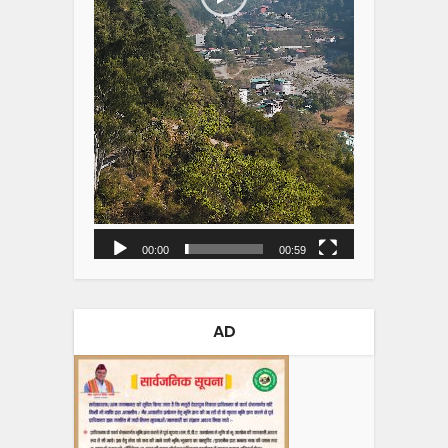
00:00
00:59
AD