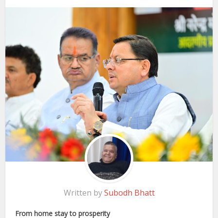
Written by
Subodh Bhatt
From home stay to prosperity