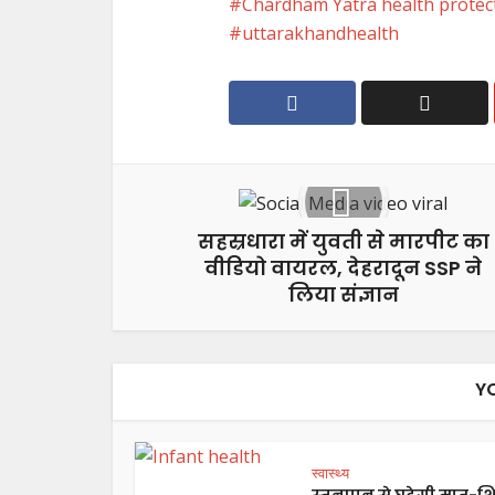
Chardham Yatra health protec
uttarakhandhealth
सहस्रधारा में युवती से मारपीट का
वीडियो वायरल, देहरादून SSP ने
लिया संज्ञान
Y
स्वास्थ्य
स्तनपान से घटेगी मातृ-शि