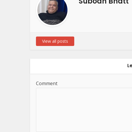
Subodh Bhatt
View all posts
L
Comment