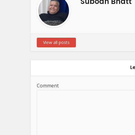
Subodh Bhatt
View all posts
L
Comment