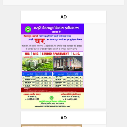
AD
AD