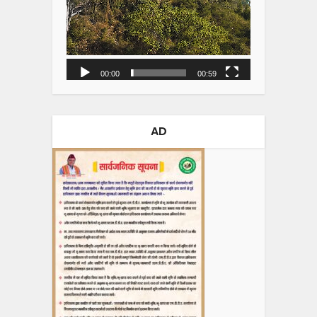
00:00
00:59
AD