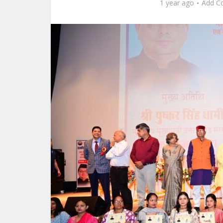
1 year ago
Add C