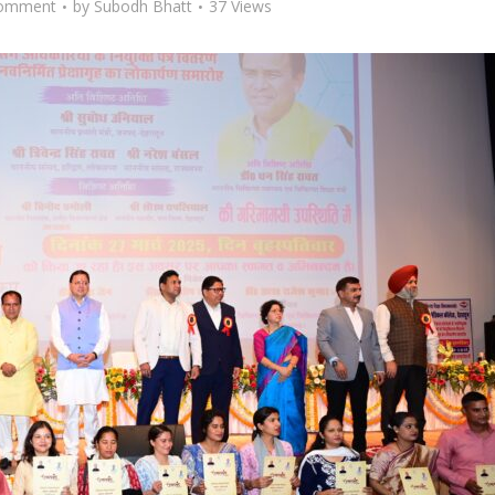
omment
by
Subodh Bhatt
37 Views