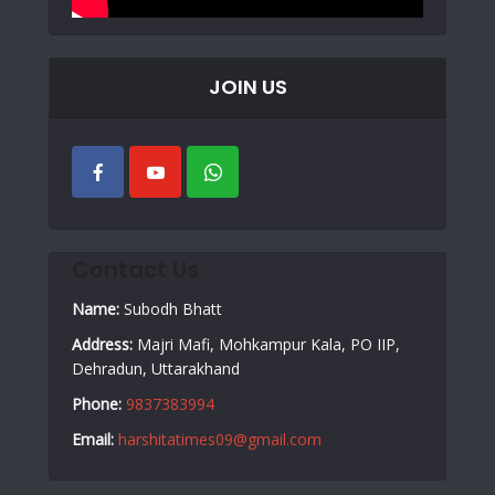
JOIN US
Contact Us
Name:
Subodh Bhatt
Address:
Majri Mafi, Mohkampur Kala, PO IIP,
Dehradun, Uttarakhand
Phone:
9837383994
Email:
harshitatimes09@gmail.com