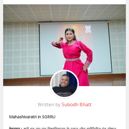
Written by
Subodh Bhatt
Mahashivaratri in SGRRU
देहरादून।
श्री गुरु राम राय विश्वविद्यालय के स्कूल ऑफ ह्यूमैनिटीज एंड सोशल