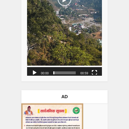
00:00
00:59
AD