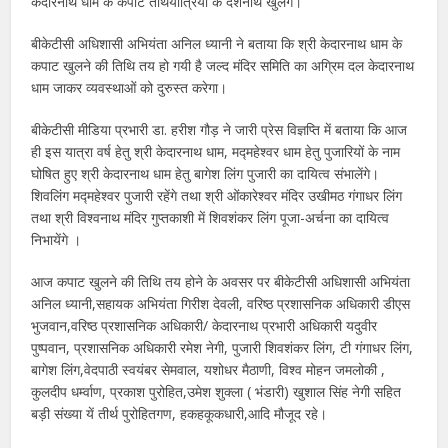
केदारनाथ धाम के कपाट तीर्थयात्रियों के दर्शनार्थ खुलेंगे।
बीकेटीसी अधिशासी अभियंता अनिल ध्यानी ने बताया कि श्री केदारनाथ धाम के
कपाट खुलने की तिथि तय हो गयी है जल्द मंदिर समिति का अग्रिम दल केदारनाथ
धाम जाकर व्यवस्थाओं को दुरुस्त करेगा।
बीकेटीसी मीडिया प्रभारी डा. हरीश गौड़ ने जारी प्रेस विज्ञप्ति में बताया कि आज
ही इस यात्रा वर्ष हेतु श्री केदारनाथ धाम, मद्महेश्वर धाम हेतु पुजारियों के नाम
घोषित हुए श्री केदारनाथ धाम हेतु बागेश लिंग पुजारी का दायित्व संभालेंगे।
शिवलिंग मद्महेश्वर पुजारी रहेंगे तथा श्री ओंकारेश्वर मंदिर उखीमठ गंगाधर लिंग
तथा श्री विश्वनाथ मंदिर गुप्तकाशी में शिवशंकर लिंग पूजा-अर्चना का दायित्व
निभायेंगे ।
आज कपाट खुलने की तिथि तय होने के अवसर पर बीकेटीसी अधिशासी अभियंता
अनिल ध्यानी,सहायक अभियंता गिरीश देवली, वरिष्ठ प्रशासनिक अधिकारी डीएस
भुजवान,वरिष्ठ प्रशासनिक अधिकारी/ केदारनाथ प्रभारी अधिकारी यदुवीर
पुष्पवान, प्रशासनिक अधिकारी रमेश नेगी, पुजारी शिवशंकर लिंग, टी गंगाधर लिंग,
बागेश लिंग,वेदपाठी स्वयंबर सेमवाल, यशोधर मैठाणी, विश्व मोहन जमलोकी ,
कुलदीप धर्म्वाण, प्रकाश पुरोहित,उमेश शुक्ला ( भंडारी) खुशाल सिंह नेगी सहित
बड़ी संख्या यें तीर्थ पुरोहितगण, हकहकूकधारी,आदि मौजूद रहे।