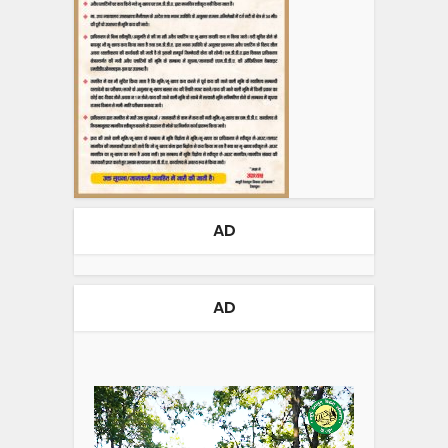
AD
AD
Video
Player