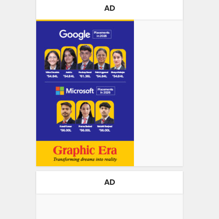
AD
AD
Video
Player