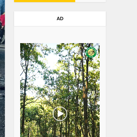
AD
Video
Player