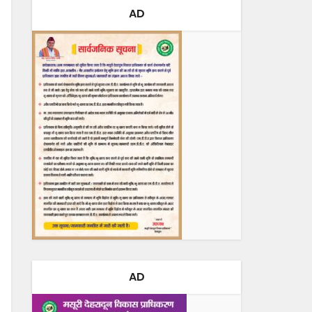
AD
AD