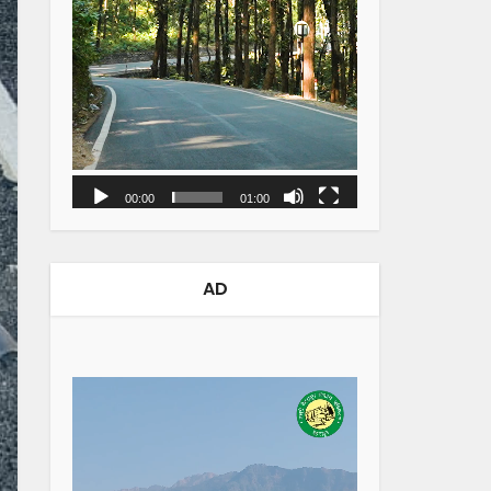
00:00
01:00
AD
Video
Player