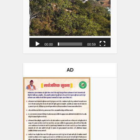
00:00
00:59
AD