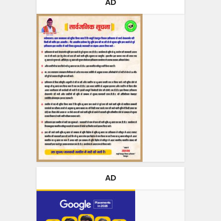
AD
AD