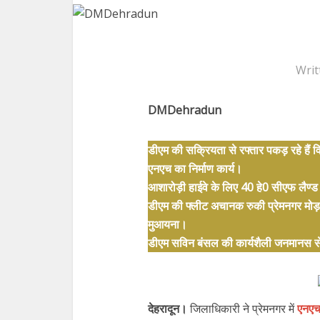
Writ
DMDehradun
डीएम की सक्रियता से रफ्तार पकड़ रहे हैं वि
एनएच का निर्माण कार्य।
आशारोड़ी हाईवे के लिए 40 हे0 सीएफ लैण्ड (क
डीएम की फ्लीट अचानक रुकी प्रेमनगर मोड़ पर
मुआयना।
डीएम सविन बंसल की कार्यशैली जनमानस से 
देहरादून।
जिलाधिकारी ने प्रेमनगर में
एनएच 