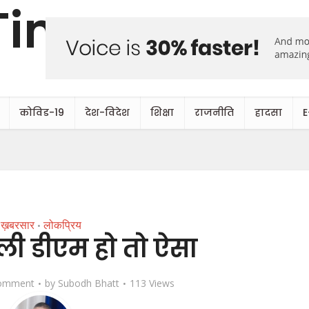
कोविड-19
देश-विदेश
शिक्षा
राजनीति
हादसा
E
ख़बरसार
लोकप्रिय
•
ली डीएम हो तो ऐसा
omment
by
Subodh Bhatt
113 Views