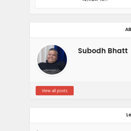
AB
Subodh Bhatt
View all posts
L