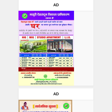
AD
AD