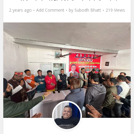
2 years ago
Add Comment
by
Subodh Bhatt
219 Views