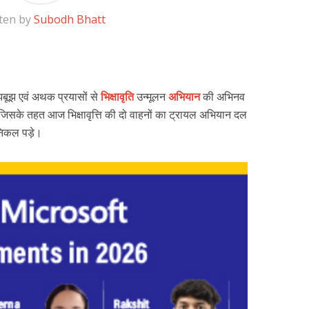
ten by
Subodh Bhatt
बूझ एवं अथक प्रयासों से
भिक्षावृति
उन्मूलन
अभियान
की अभिनव
ं, जिसके तहत आज भिक्षावृत्ति की दो वाहनों का ट्रायल अभियान दल
 निकल पड़े।