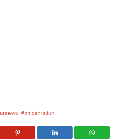
dunnews
dmdehradun