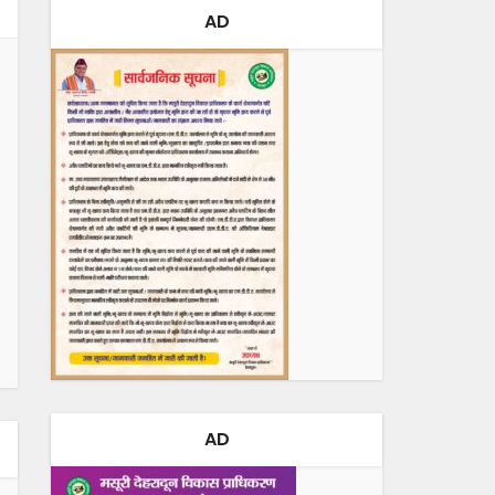
AD
AD