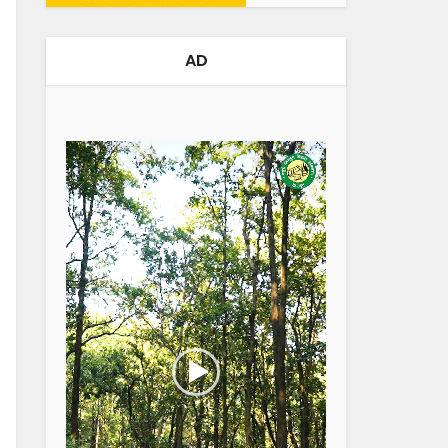
AD
Video
Player